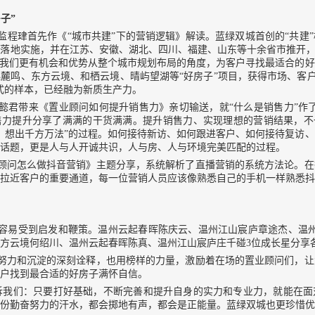
子”
程珒首先作《“城市共建”下的营销逻辑》解读。蓝绿双城首创的“共建
落地实施，并在江苏、安徽、湖北、四川、福建、山东等十余省市推开，
，我们更有机会和优势从整个城市规划布局的角度，为客户寻找最适合的
麓鸣、东方云境、和栖云境、晴屿望湖等“好房子”项目，获得市场、客户
式的样本，已经融为新质生产力。
君带来《置业顾问如何提升销售力》亲切输送，就“什么是销售力”作了
售力提升分享了满满的干货满满。提升销售力、实现理想的营销结果，不
，想出千方万法”的过程。如何接待新访、如何跟进客户、如何接待复访
话题，更是人与人开诚共识，人与房、人与环境完美匹配的过程。
顾问怎么做抖音营销》主题分享，系统解析了直播营销的系统方法论。在
拉近客户的重要通道，每一位营销人员应该像熟悉自己的手机一样熟悉抖
容易受到启发和鞭策。温州云起春晖陈庆云、温州江山宸庐章途杰、温州
方云境何绍川、温州云起春晖陈真、温州江山宸庐庄千碰3位成长星分享
努力和沉淀的深刻诠释，也用榜样的力量，激励着在场的置业顾问们，让
户找到最合适的好房子满怀自信。
诉我们：只要打好基础，不断完善和提升自身的实力和专业力，就能在面
份勤奋努力的汗水，都会掷地有声，都会是正能量。蓝绿双城也更珍惜优