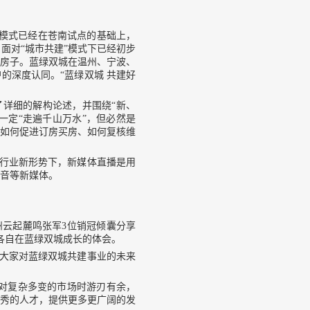
”模式已经在苍南试点的基础上，
面对“城市共建”模式下已经初步
好房子。蓝绿双城在温州、宁波、
的深度认同。“蓝绿双城 共建好
详细的解构论述，并围绕“新、
一定“走遍千山万水”，但必然是
、如何促进订房买房、如何复核维
行业新形势下，新媒体直播是用
音等新媒体。
云起麓鸣张军3位销冠倾囊分享
各自在蓝绿双城成长的体会。
大家对蓝绿双城共建事业的未来
对复杂多变的市场时游刃有余，
秀的人才，提供更多更广阔的发