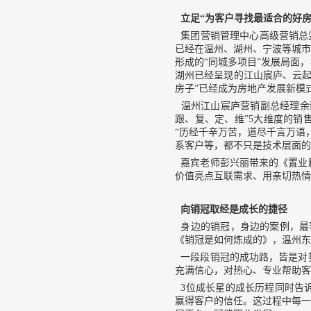
立足“为客户寻找最适合的好房
集团营销管理中心高级营销总监
已经在温州、湖州、宁波等城市
形成的“同城多项目”发展局面
湖州已经呈现的江山宸庐、云起
房子”已经成为房地产发展新模
温州江山宸庐营销副总经理余懿
跟、复、定、维”5大维度的销
“历经千辛万苦，道尽千言万语
系客户等，都不只是技术层面的
嘉宾老师彭兴丽带来的《置业
价值亮点互联需求、用亲切热情
向销冠取经是成长的捷径
身边的销冠，身边的案例，最
《销冠是如何炼成的》，温州东
一段段销冠的成功路，皆是对
充满信心，对热心、专业帮助客
3位成长星的成长历程同时告
赢得客户的信任。这过程中每一