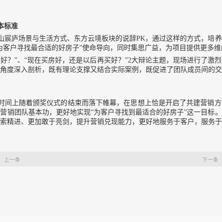
本标准
宸庐场景与生活方式、东方云境板块的说辞PK，通过这样的方式，培养
为客户寻找最合适的好房子”使命导向，同时集思广益，为项目提供更多维
好？”、“现在买房好，还是以后再买好？”2大辩论主题，现场进行了激
角度深入剖析，既有理论支撑又结合实际案例，既促进了团队成员间的交
时间上随着颁奖仪式的结束而落下帷幕，在思想上恰是开启了共建营销方
营销团队基本功，更好地实现“为客户寻找到最适合的好房子”这一目标
索精进、更加敢于亮剑，提升营销兑现能力，更好地服务于客户，服务于
上一条
下一条