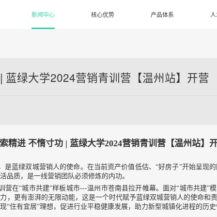
新闻中心
核心优势
产品体系
人
 | 蓝绿大学2024营销青训营【温州站】开营
索精进 不惰寸功 | 蓝绿大学2024营销青训营【温州站】
是蓝绿双城营销人的使命。在当前资产价值低估、“好房子”开始呈现的
活品质，是一线营销团队必须修炼的内功。
营在“城市共建”样板城市---温州市苍南县拉开帷幕。面对“城市共建”
力，更有澎湃的无限动能，这是一个时代赋予蓝绿双城营销人的使命和责
现“住有宜居”理想，促进行业平稳健康发展，助力新型城镇化进程的历史